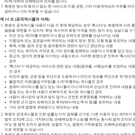
타'에 대하여 손해배상의 의무를 집니다.
회원은 명시적 동의가 없는 한 서비스의 이용 권한, 기타 이용계약상의 지위를 타인에
공하거나 기타 처분할 수 없습니다.
제 14 조 (공개게시물의 삭제)
회원의 공개게시물 내용이 다음 각 호에 해당하는 경우 '톡스타'는 회원에게 사전 
열람을 제한할 수 있으며, 해당 게시자의 회원 자격을 제한, 정지 또는 상실시킬 수
타인 또는 제3자를 비방하거나 중상 모략으로 명예를 손상시키는 내용
미풍양속 또는 공공질서에 위반되는 내용의 정보, 문장, 도형 등을 유포하는 내
폭력, 비행, 범죄 조장 등 범죄행위와 관련이 있다고 판단되는 내용
타인 또는 제3자의 저작권 등 기타 권리를 침해하는 내용이나 자료를 담고 있는
종교적, 정치적 분쟁을 야기하는 내용으로서, 이러한 분쟁으로 인하여 '톡스타
경우
'톡스타'가 제공하는 서비스와 관련 없는 내용(음란물, 사행심리를 조장하는 내용, 
인 경우
타인의 필명, 성명 등을 무단으로 도용하거나 타인의 정보를 무단으로 위?변조
불법적인 자료(불법 S/W등)를 소개?유통하는 게시물인 경우
컴퓨터 바이러스를 담고 있는 게시물이거나 데이터의 손상으로 인하여 내용을 알
동일 또는 유사한 내용이 반복적으로 게시된 게시물인 경우
내용이 게시판의 성격과 맞지 않거나 건전한 토론문화를 저해하는 내용
뚜렷한 근거 없이 반복적으로 투자(매수/매도/투자 등)를 권유하는 내용
기타 관계 법령에 위배된다고 판단되는 내용
회원의 공개게시물로 인한 법률상 이익 침해를 근거로, 다른 이용자 또는 제3자가 
법적 조치(예:고소, 가처분신청, 손해배상청구소송)를 취하는 동시에 법적 조치와 
타'는 동 법적 조치의 결과(예: 검찰의 기소, 법원의 가처분결정, 손해배상판결)가
으로 제한할 수 있습니다.
회원은 불가항력적인 장애로 인하여 데이터가 손상되는 경우에 대비하여 보존이 