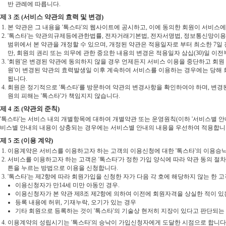
반 관례에 따릅니다.
제 3 조 (서비스 약관의 효력 및 변경)
본 약관은 그 내용을 '톡스타'의 웹사이트에 공시하고, 이에 동의한 회원이 서비스
'톡스타'는 약관의규제등에관한법률, 전자거래기본법, 전자서명법, 정보통신망이
범위에서 본 약관을 개정할 수 있으며, 개정된 약관은 적용일자로 부터 최소한 7일 
만, 회원의 권리 또는 의무에 관한 중요한 내용의 변경은 적용일자 삼십(30)일 이
'회원'은 변경된 약관에 동의하지 않을 경우 언제든지 서비스 이용을 중단하고 회원 탈
원'이 변경된 약관의 효력발생일 이후 계속하여 서비스를 이용하는 경우에는 당해
됩니다.
회원은 정기적으로 '톡스타'를 방문하여 약관의 변경사항을 확인하여야 하며, 변경된
원의 피해는 '톡스타'가 책임지지 않습니다.
제 4 조 (약관외 준칙)
'톡스타'는 서비스 내의 개별항목에 대하여 개별약관 또는 운영원칙(이하 '서비스별 안내
비스별 안내의 내용이 상충되는 경우에는 서비스별 안내의 내용을 우선하여 적용합니
제 5 조 (이용 계약)
이용계약은 서비스를 이용하고자 하는 고객의 이용신청에 대한 '톡스타'의 이용승
서비스를 이용하고자 하는 고객은 '톡스타'가 정한 가입 양식에 따라 약관 동의 절차
튼을 누르는 방법으로 이용을 신청합니다.
'톡스타'는 제2항에 따라 회원가입을 신청한 자가 다음 각 호에 해당하지 않는 한
이용신청자가 만14세 미만 아동인 경우.
이용신청자가 본 약관 제8조 제2항에 의하여 이전에 회원자격을 상실한 적이 있는
등록 내용에 허위, 기재누락, 오기가 있는 경우
기타 회원으로 등록하는 것이 '톡스타'의 기술상 현저히 지장이 있다고 판단되는
이용계약의 성립시기는 '톡스타'의 승낙이 가입신청자에게 도달한 시점으로 합니다