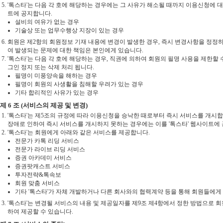
'톡스타'는 다음 각 호에 해당하는 경우에는 그 사유가 해소될 때까지 이용신청에 대
트에 공지합니다.
설비의 여유가 없는 경우
기술상 또는 업무수행상 지장이 있는 경우
회원은 제2항의 회원정보 기재 내용에 변경이 발생한 경우, 즉시 변경사항을 정정
여 발생되는 문제에 대한 책임은 본인에게 있습니다.
'톡스타'는 다음 각 호에 해당하는 경우, 직권에 의하여 회원의 필명 사용을 제한할 
그인 정지 또는 삭제 처리 됩니다.
필명이 미풍양속을 해하는 경우
필명이 회원의 사생활을 침해할 우려가 있는 경우
기타 합리적인 사유가 있는 경우
제 6 조 (서비스의 제공 및 변경)
'톡스타'는 제5조의 규정에 따라 이용신청을 승낙한 때로부터 즉시 서비스를 개시합니
장애로 인하여 즉시 서비스를 개시하지 못하는 경우에는 이를 '톡스타' 웹사이트에
'톡스타'는 회원에게 아래와 같은 서비스를 제공합니다.
전문가 카톡 리딩 서비스
전문가 라이브 리딩 서비스
증권 아카데미 서비스
증권팟캐스트 서비스
투자전략&톡속보
회원 맞춤 서비스
기타 '톡스타'가 자체 개발하거나 다른 회사와의 협력계약 등을 통해 회원들에게
'톡스타'는 변경될 서비스의 내용 및 제공일자를 제9조 제4항에서 정한 방법으로 
하여 제공할 수 있습니다.