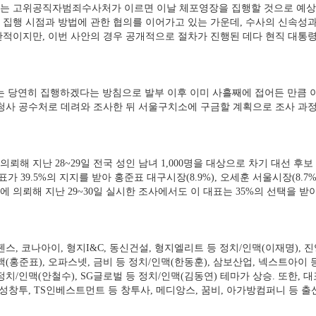
는 고위공직자범죄수사처가 이르면 이날 체포영장을 집행할 것으로 예상되
 집행 시점과 방법에 관한 협의를 이어가고 있는 가운데, 수사의 신속성
반적이지만, 이번 사안의 경우 공개적으로 절차가 진행된 데다 현직 대통
는 당연히 집행하겠다는 방침으로 발부 이후 이미 사흘째에 접어든 만큼 
천청사 공수처로 데려와 조사한 뒤 서울구치소에 구금할 계획으로 조사 과
해 지난 28~29일 전국 성인 남녀 1,000명을 대상으로 차기 대선 후보
 39.5%의 지지를 받아 홍준표 대구시장(8.9%), 오세훈 서울시장(8.7%)
의뢰해 지난 29~30일 실시한 조사에서도 이 대표는 35%의 선택을 받아
스, 코나아이, 형지I&C, 동신건설, 형지엘리트 등 정치/인맥(이재명), 
인맥(홍준표), 오파스넷, 금비 등 정치/인맥(한동훈), 삼보산업, 넥스트아이
 정치/인맥(안철수), SG글로벌 등 정치/인맥(김동연) 테마가 상승. 또한,
, 대성창투, TS인베스트먼트 등 창투사, 메디앙스, 꿈비, 아가방컴퍼니 등 