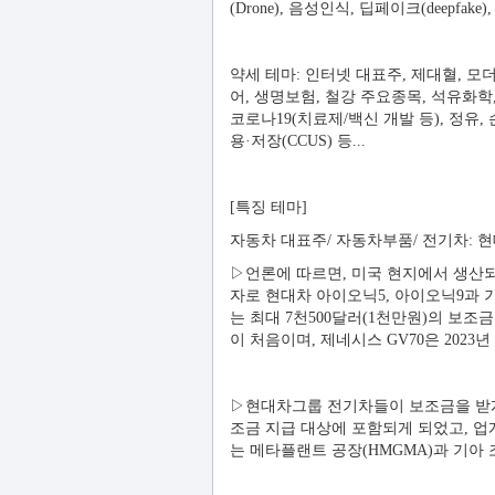
(Drone), 음성인식, 딥페이크(deepfa
약세 테마: 인터넷 대표주, 제대혈, 모더
어, 생명보험, 철강 주요종목, 석유화학
코로나19(치료제/백신 개발 등), 정유,
용·저장(CCUS) 등...
[특징 테마]
자동차 대표주/ 자동차부품/ 전기차: 현
▷언론에 따르면, 미국 현지에서 생산되
자로 현대차 아이오닉5, 아이오닉9과 기
는 최대 7천500달러(1천만원)의 보조
이 처음이며, 제네시스 GV70은 202
▷현대차그룹 전기차들이 보조금을 받게된
조금 지급 대상에 포함되게 되었고, 업
는 메타플랜트 공장(HMGMA)과 기아