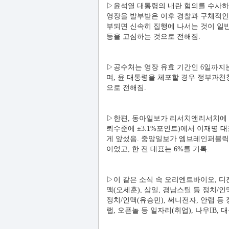
▷윤석열 대통령의 내란 혐의를 수사하
영장을 발부받은 이후 경찰과 구체적인
부되면 신속히 집행에 나서는 것이 일
등을 고심하는 것으로 전해짐.
▷공수처는 영장 유효 기간인 6일까지
며, 윤 대통령을 체포할 경우 정부과
으로 전해짐.
▷한편, 동아일보가 리서치앤리서치에 의뢰
뢰수준에 ±3.1%포인트)에서 이재명 대표가
게 앞섰음. 중앙일보가 엠브레인퍼블릭에 
이었고, 한 전 대표는 6%를 기록.
▷이 같은 소식 속 오리엔트바이오, 디젠
맥(오세훈), 삼일, 경남스틸 등 정치/
정치/인맥(유승민), 써니전자, 안랩 등
랩, 오픈놀 등 일자리(취업), 나우IB