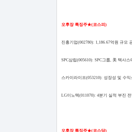
오후장 특징주★(코스피)
진흥기업(002780): 1,186.67억원 
SPC삼립(005610): SPC그룹, 美 
스카이라이프(053210): 성장성 및 수
LG이노텍(011070): 4분기 실적 부진 
오후장 특징주★(코스닥)