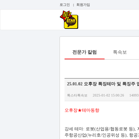
로그인
회원가입
|
전문가 칼럼
톡속보
25.01.02 오후장 특징테마 및 특징주 입
톡스타톡속보
2025-01-02 15:00:26
14093
오후장★테마동향
강세 테마: 로봇(산업용/협동로봇 등), 
주항공산업(누리호/인공위성 등), 항공기