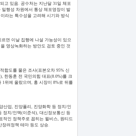
고 있음. 공수처는 지난달 31일 체포
과 밀행성 차원에서 통상 체포영장이 발
령이라는 특수성을 고려해 시기와 방식
이르면 이날 집행에 나설 가능성이 있으
정을 영상녹화하는 방안도 검토 중인 것
 적합도를 물은 조사(표본오차 95% 신
, 한동훈 전 국민의힘 대표(8.0%)를 크
 1위에 올랐으며, 홍 시장이 8%로 뒤를
진양산업, 진양폴리, 진양화학 등 정치/인
 등 정치/인맥(이준석), 대신정보통신 등
 대표적인 정책주로 꼽히는 윌비스, 원티드
출산장려정책 테마 등도 상승.