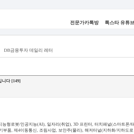
전문가카톡방
톡스타 유튜
DB금융투자 데일리 레터
니다 [149]
지능형로봇/인공지능(AI), 일자리(취업), 3D 프린터, 터치패널(스마트폰/태블
부품, 제4이동통신, 조림사업, 보안주(물리), 해저터널(지하화/지하도로 등